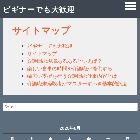
ビギナーでも大歓迎
Skip
サイトマップ
to
ビギナーでも大歓迎
content
サイトマップ
介護職の現場あるあるといえば？
楽しい食事の時間を介護職が提供する
幅広い支援を行う介護職の仕事内容とは
介護職未経験者がマスターすべき基本的態度
Search
for:
2026年8月
月
火
水
木
金
土
日